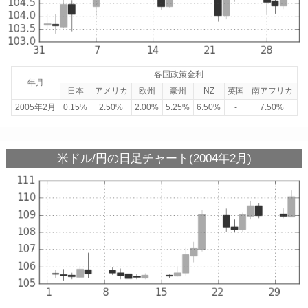
各国政策金利
年月
日本
アメリカ
欧州
豪州
NZ
英国
南アフリカ
2005年2月
0.15%
2.50%
2.00%
5.25%
6.50%
-
7.50%
米ドル/円の日足チャート(2004年2月)