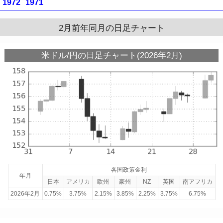
1972
1971
2月前年同月の日足チャート
米ドル/円の日足チャート(2026年2月)
各国政策金利
年月
日本
アメリカ
欧州
豪州
NZ
英国
南アフリカ
2026年2月
0.75%
3.75%
2.15%
3.85%
2.25%
3.75%
6.75%