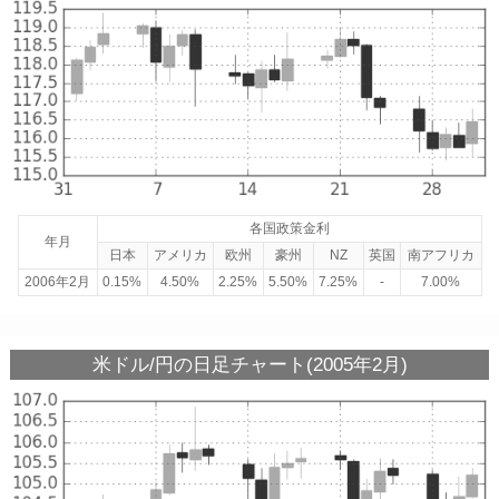
各国政策金利
年月
日本
アメリカ
欧州
豪州
NZ
英国
南アフリカ
2006年2月
0.15%
4.50%
2.25%
5.50%
7.25%
-
7.00%
米ドル/円の日足チャート(2005年2月)