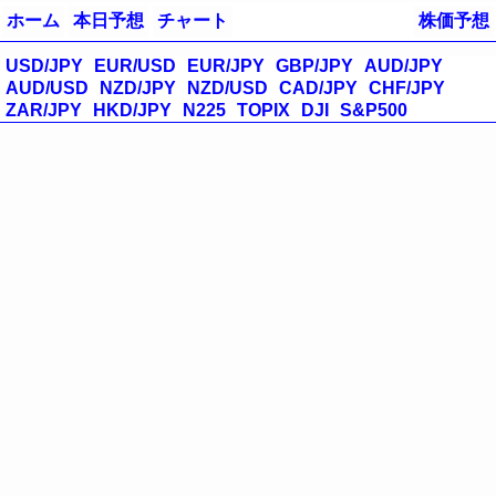
ホーム
本日予想
チャート
株価予想
USD/JPY
EUR/USD
EUR/JPY
GBP/JPY
AUD/JPY
AUD/USD
NZD/JPY
NZD/USD
CAD/JPY
CHF/JPY
ZAR/JPY
HKD/JPY
N225
TOPIX
DJI
S&P500