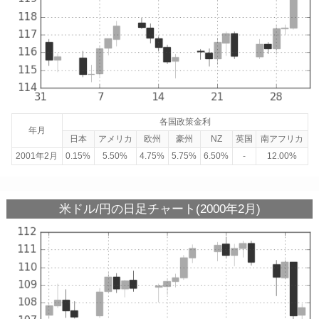
各国政策金利
年月
日本
アメリカ
欧州
豪州
NZ
英国
南アフリカ
2001年2月
0.15%
5.50%
4.75%
5.75%
6.50%
-
12.00%
米ドル/円の日足チャート(2000年2月)