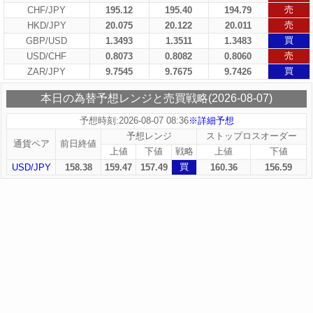
売
CHF/JPY
195.12
195.40
194.79
売
HKD/JPY
20.075
20.122
20.011
買
GBP/USD
1.3493
1.3511
1.3483
売
USD/CHF
0.8073
0.8082
0.8060
買
ZAR/JPY
9.7545
9.7675
9.7426
本日の為替予想レンジと売買戦略(2026-08-07)
予想時刻:2026-08-07 08:36
※詳細予想
予想レンジ
ストップロスオーダー
通貨ペア
前日終値
上値
下値
戦略
上値
下値
買
USD/JPY
158.38
159.47
157.49
160.36
156.59