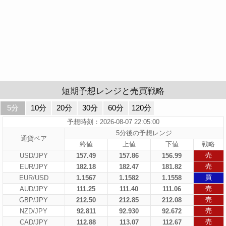
短期予想レンジと売買戦略
5分
10分
20分
30分
60分
120分
予想時刻：2026-08-07 22:05:00
5分後の予想レンジ
通貨ペア
終値
上値
下値
戦略
売
USD/JPY
157.49
157.86
156.99
売
EUR/JPY
182.18
182.47
181.82
買
EUR/USD
1.1567
1.1582
1.1558
売
AUD/JPY
111.25
111.40
111.06
売
GBP/JPY
212.50
212.85
212.08
売
NZD/JPY
92.811
92.930
92.672
売
CAD/JPY
112.88
113.07
112.67