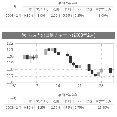
各国政策金利
年月
日本
アメリカ
欧州
豪州
NZ
英国
南アフリカ
2004年2月
0.15%
1.00%
2.00%
5.25%
5.25%
-
8.00%
米ドル/円の日足チャート(2003年2月)
各国政策金利
年月
日本
アメリカ
欧州
豪州
NZ
英国
南アフリカ
2003年2月
0.15%
1.25%
2.75%
4.75%
5.75%
-
13.50%