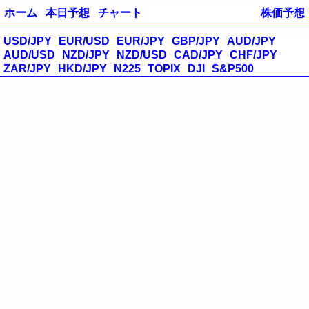
ホーム
本日予想
チャート
株価予想
USD/JPY
EUR/USD
EUR/JPY
GBP/JPY
AUD/JPY
AUD/USD
NZD/JPY
NZD/USD
CAD/JPY
CHF/JPY
ZAR/JPY
HKD/JPY
N225
TOPIX
DJI
S&P500