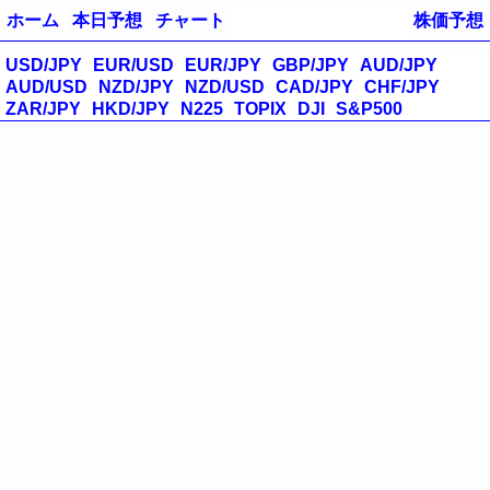
ホーム
本日予想
チャート
株価予想
USD/JPY
EUR/USD
EUR/JPY
GBP/JPY
AUD/JPY
AUD/USD
NZD/JPY
NZD/USD
CAD/JPY
CHF/JPY
ZAR/JPY
HKD/JPY
N225
TOPIX
DJI
S&P500