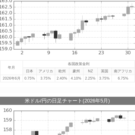
各国政策金利
年月
日本
アメリカ
欧州
豪州
NZ
英国
南アフリカ
2026年6月
0.75%
3.75%
2.40%
4.10%
2.25%
3.75%
6.75%
米ドル/円の日足チャート(2026年5月)