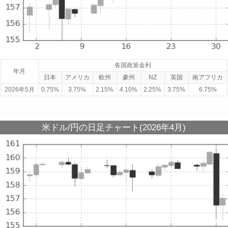
各国政策金利
年月
日本
アメリカ
欧州
豪州
NZ
英国
南アフリカ
2026年5月
0.75%
3.75%
2.15%
4.10%
2.25%
3.75%
6.75%
米ドル/円の日足チャート(2026年4月)