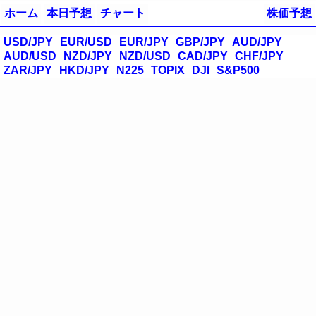
ホーム
本日予想
チャート
株価予想
USD/JPY
EUR/USD
EUR/JPY
GBP/JPY
AUD/JPY
AUD/USD
NZD/JPY
NZD/USD
CAD/JPY
CHF/JPY
ZAR/JPY
HKD/JPY
N225
TOPIX
DJI
S&P500