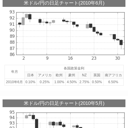
米ドル/円の日足チャート(2010年6月)
各国政策金利
年月
日本
アメリカ
欧州
豪州
NZ
英国
南アフリカ
2010年6月
0.10%
0.25%
1.00%
4.50%
2.75%
0.50%
6.50%
米ドル/円の日足チャート(2010年5月)