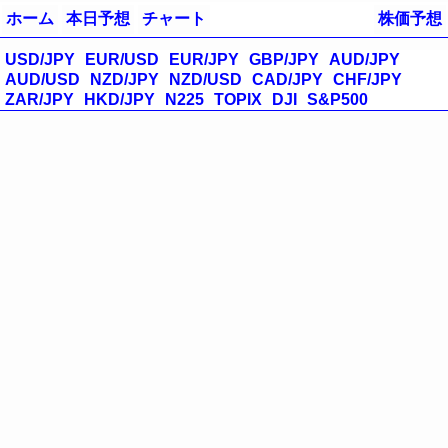
ホーム
本日予想
チャート
株価予想
USD/JPY
EUR/USD
EUR/JPY
GBP/JPY
AUD/JPY
AUD/USD
NZD/JPY
NZD/USD
CAD/JPY
CHF/JPY
ZAR/JPY
HKD/JPY
N225
TOPIX
DJI
S&P500