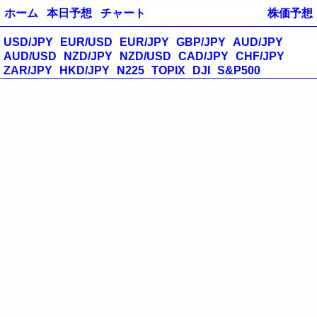
ホーム
本日予想
チャート
株価予想
USD/JPY
EUR/USD
EUR/JPY
GBP/JPY
AUD/JPY
AUD/USD
NZD/JPY
NZD/USD
CAD/JPY
CHF/JPY
ZAR/JPY
HKD/JPY
N225
TOPIX
DJI
S&P500