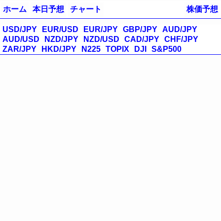
ホーム
本日予想
チャート
株価予想
USD/JPY
EUR/USD
EUR/JPY
GBP/JPY
AUD/JPY
AUD/USD
NZD/JPY
NZD/USD
CAD/JPY
CHF/JPY
ZAR/JPY
HKD/JPY
N225
TOPIX
DJI
S&P500